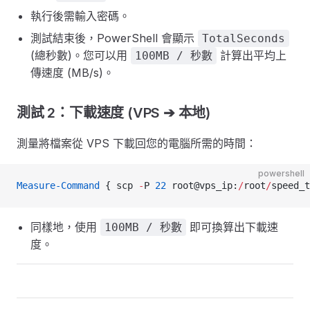
執行後需輸入密碼。
測試結束後，PowerShell 會顯示
TotalSeconds
(總秒數)。您可以用
計算出平均上
100MB / 秒數
傳速度 (MB/s)。
測試 2：下載速度 (VPS ➔ 本地)
測量將檔案從 VPS 下載回您的電腦所需的時間：
powershell
Measure-Command
 { scp 
-
P 
22
 root@vps_ip:
/
root
/
speed_t
同樣地，使用
即可換算出下載速
100MB / 秒數
度。